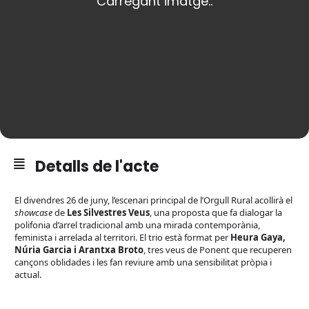
Detalls de l'acte
El divendres 26 de juny, l’escenari principal de l’Orgull Rural acollirà el
showcase
de
Les Silvestres Veus
, una proposta que fa dialogar la
polifonia d’arrel tradicional amb una mirada contemporània,
feminista i arrelada al territori. El trio està format per
Heura Gaya,
Núria Garcia i Arantxa Broto
, tres veus de Ponent que recuperen
cançons oblidades i les fan reviure amb una sensibilitat pròpia i
actual.