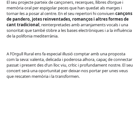
El seu projecte parteix de cançoners, recerques, llibres d’orgue i
memòria oral per espigolar peces que han quedat als marges i
tornar-les a posar al centre. En el seu repertori hi conviuen
cançons
de pandero, jotes reinventades, romanços i altres formes de
cant tradicional
, reinterpretades amb arranjaments vocals i una
sonoritat que també s’obre a les bases electròniques i a la influència
de la polifonia mediterrània.
A l’Orgull Rural ens fa especial il·lusió comptar amb una proposta
com la seva: valenta, delicada i poderosa alhora, capaç de connectar
passat i present des d’un lloc viu, crític i profundament nostre. El seu
concert serà una oportunitat per deixar-nos portar per unes veus
que rescaten memòria i la transformen.