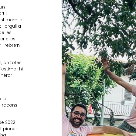
un
rt i
estimem la
 i orgull a
e les
er elles
 i rebre’n
s, on totes
’estimar hi
enerar
a la
ls racons
 de 2022
t pioner
 ha