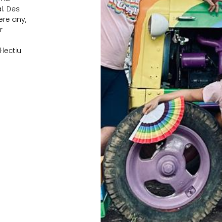
l. Des
ere any,
r
lectiu