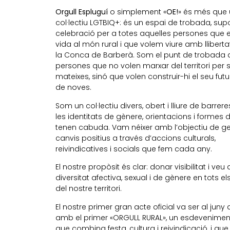
Orgull Espluguí
o simplement «
OE!
» és més que 
col·lectiu LGTBIQ+: és un espai de trobada, supo
celebració per a totes aquelles persones que 
vida al món rural i que volem viure amb llibertat
la Conca de Barberà. Som el punt de trobada d
persones que no volen marxar del territori per s
mateixes, sinó que volen construir-hi el seu futur
de noves.
Som un col·lectiu divers, obert i lliure de barrere
les identitats de gènere, orientacions i formes d
tenen cabuda. Vam néixer amb l’objectiu de g
canvis positius a través d’accions culturals,
reivindicatives i socials que fem cada any.
El nostre propòsit és clar: donar visibilitat i veu 
diversitat afectiva, sexual i de gènere en tots e
del nostre territori.
El nostre primer gran acte oficial va ser al juny
amb el primer «ORGULL RURAL», un esdevenimen
que combina festa, cultura i reivindicació, i que