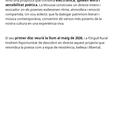
Amb una proposta que combina
electrònica, spoken word i
sensibilitat poètica
, La Mousse construeix un directe intens i
evocador on els poemes esdevenen ritme, atmosfera i emoció
compartida. Un xou eclèctic que fa dialogar patrimoni literari i
música contemporània, convertint els versos més potents de la
nostra cultura en una experiència viva.
El seu
primer disc veurà la llum al maig de 2026
, i a l’Orgull Rural
tindrem l’oportunitat de descobrir en directe aquest projecte que
reivindica la poesia com a espai de resistència, bellesa i llibertat.